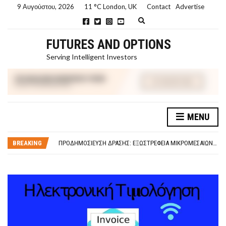
9 Αυγούστου, 2026
11 °C London, UK
Contact
Advertise
E
x
p
FUTURES AND OPTIONS
a
n
Serving Intelligent Investors
d
s
e
a
r
c
h
MENU
f
ΤΙ ΕΊΝΑΙ ΧΡΉΜΑ ΚΕΦΑΛΑΙΟ 8Ο ΑΡΧΈΣ ΟΙΚΟΝΟΜΙΚΉΣ ΘΕΩΡΊΑΣ
o
ΤΑΜΕΊΟ ΜΙΚΡΟΠΙΣΤΏΣΕΩΝ ΣΥΧΝΈΣ ΕΡΩΤΉΣΕΙΣ ΑΠΑΝΤΉΣΕΙΣ
r
m
BREAKING
ΠΡΟΔΗΜΟΣΊΕΥΣΗ ΔΡΆΣΗΣ: ΕΞΩΣΤΡΈΦΕΙΑ ΜΙΚΡΟΜΕΣΑΊΩΝ ΕΠΙΧΕΙΡΉΣΕΩΝ
ΤΑΜΕΊΟ ΜΙΚΡΟΠΙΣΤΏΣΕΩΝ
ΤΙ ΕΊΝΑΙ Ο ΣΤΡΕΠΤΌΚΟΚΚΟΣ
ΤΙ ΕΊΝΑΙ ΧΡΉΜΑ ΚΕΦΑΛΑΙΟ 8Ο ΑΡΧΈΣ ΟΙΚΟΝΟΜΙΚΉΣ ΘΕΩΡΊΑΣ
ΤΑΜΕΊΟ ΜΙΚΡΟΠΙΣΤΏΣΕΩΝ ΣΥΧΝΈΣ ΕΡΩΤΉΣΕΙΣ ΑΠΑΝΤΉΣΕΙΣ