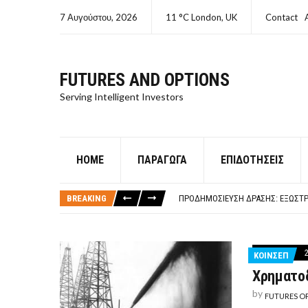
7 Αυγούστου, 2026
11 °C London, UK
Contact
FUTURES AND OPTIONS
Serving Intelligent Investors
HOME
ΠΑΡΆΓΩΓΑ
ΕΠΙΔΟΤΉΣΕΙΣ
ΤΙ ΕΊΝΑΙ ΧΡΉΜΑ ΚΕΦΑΛΑΙΟ 8Ο ΑΡΧ
ΤΑΜΕΊΟ ΜΙΚΡΟΠΙΣΤΏΣΕΩΝ ΣΥΧΝΈΣ
BREAKING
ΠΡΟΔΗΜΟΣΊΕΥΣΗ ΔΡΆΣΗΣ: ΕΞΩΣΤΡ
ΤΑΜΕΊΟ ΜΙΚΡΟΠΙΣΤΏΣΕΩΝ
ΤΙ ΕΊΝΑΙ Ο ΣΤΡΕΠΤΌΚΟΚΚΟΣ
ΤΙ ΕΊΝΑΙ ΧΡΉΜΑ ΚΕΦΑΛΑΙΟ 8Ο ΑΡΧ
ΚΟΙΝΣΕΠ
ΤΑΜΕΊΟ ΜΙΚΡΟΠΙΣΤΏΣΕΩΝ ΣΥΧΝΈΣ
Χρηματο
by
FUTURES O