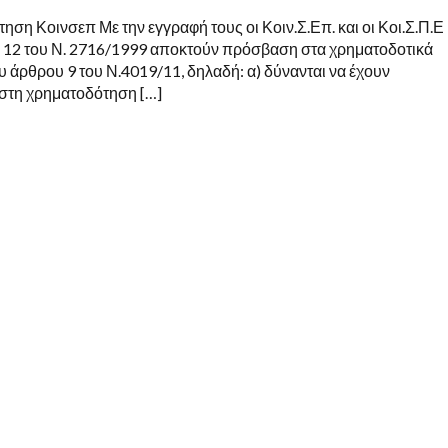
ση Κοινσεπ Με την εγγραφή τους οι Κοιν.Σ.Επ. και οι Κοι.Σ.Π.Ε
 12 του Ν. 2716/1999 αποκτούν πρόσβαση στα χρηματοδοτικά
υ άρθρου 9 του Ν.4019/11, δηλαδή: α) δύνανται να έχουν
τη χρηματοδότηση […]