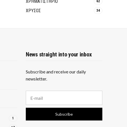
ΧΡΗΜΑΤΙΣΤΗΡΙΟ
62
ΧΡΥΣΟΣ
34
News straight into your inbox
Subscribe and receive our daily
newsletter.
E
m
a
i
Subscribe
l
1
a
d