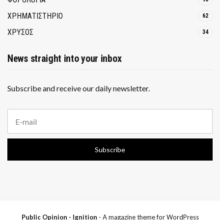
ΧΡΗΜΑΤΙΣΤΗΡΙΟ
62
ΧΡΥΣΟΣ
34
News straight into your inbox
Subscribe and receive our daily newsletter.
E
m
a
i
Subscribe
l
a
d
d
r
e
s
s
Public Opinion - Ignition
- A magazine theme for WordPress