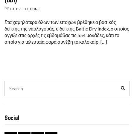
(BDI)
by
FUTURES OPTIONS
Στα χαμηλότερα όλων των εποχών βρέθηκε ο βασικός
δείκτης της ναυλαγοράς, ο δείκτης Baltic Dry Index, o οποίος
άγγιξε στις αρχές τις εβδομάδας τις 554 μονάδες, κάτι το
οποίο για τελευταία φορά συνέβη το καλοκαίρι […]
Search
Sear
for:
Social