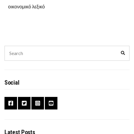
οικονομικό λεξικό
Search
Sear
for:
Social
Latest Posts