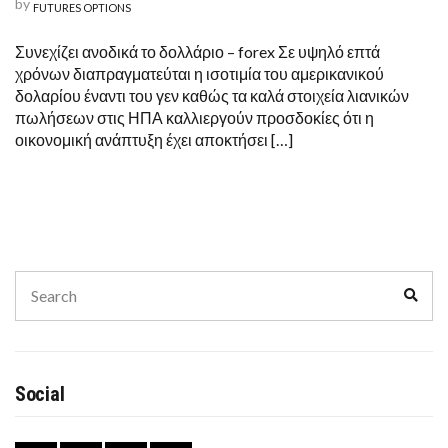
by
FUTURES OPTIONS
Συνεχίζει ανοδικά το δολλάριο – forex Σε υψηλό επτά
χρόνων διαπραγματεύται η ισοτιμία του αμερικανικού
δολαρίου έναντι του γεν καθώς τα καλά στοιχεία λιανικών
πωλήσεων στις ΗΠΑ καλλιεργούν προσδοκίες ότι η
οικονομική ανάπτυξη έχει αποκτήσει […]
Search
Sear
for:
Social