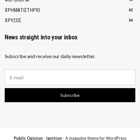
ΧΡΗΜΑΤΙΣΤΗΡΙΟ
62
ΧΡΥΣΟΣ
34
News straight into your inbox
Subscribe and receive our daily newsletter.
E
m
a
i
Subscribe
l
a
d
d
r
e
s
s
Public Opinion - Ignition
- A magazine theme for WordPress