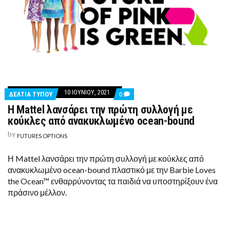
10 ΙΟΥΝΊΟΥ, 2021
COMMENTS
ΔΕΛΤΙΑ ΤΥΠΟΥ
0
ON
Η Mattel λανσάρει την πρώτη συλλογή με
Η
MATTEL
κούκλες από ανακυκλωμένο ocean-bound
ΛΑΝΣΆΡΕΙ
ΤΗΝ
by
FUTURES OPTIONS
ΠΡΏΤΗ
ΣΥΛΛΟΓΉ
ΜΕ
Η Mattel λανσάρει την πρώτη συλλογή με κούκλες από
ΚΟΎΚΛΕΣ
ανακυκλωμένο ocean-bound πλαστικό με την Barbie Loves
ΑΠΌ
ΑΝΑΚΥΚΛΩΜΈΝΟ
the Ocean™ ενθαρρύνοντας τα παιδιά να υποστηρίξουν ένα
OCEAN-
πράσινο μέλλον.
BOUND