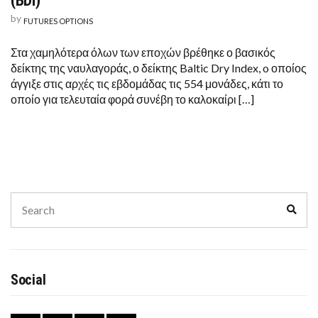
(BDI)
by
FUTURES OPTIONS
Στα χαμηλότερα όλων των εποχών βρέθηκε ο βασικός
δείκτης της ναυλαγοράς, ο δείκτης Baltic Dry Index, o οποίος
άγγιξε στις αρχές τις εβδομάδας τις 554 μονάδες, κάτι το
οποίο για τελευταία φορά συνέβη το καλοκαίρι […]
Search
Sear
for:
Social