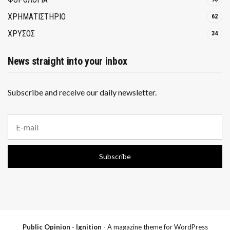
ΧΡΗΜΑΤΙΣΤΗΡΙΟ
62
ΧΡΥΣΟΣ
34
News straight into your inbox
Subscribe and receive our daily newsletter.
E
m
a
i
Subscribe
l
a
d
d
r
e
s
s
Public Opinion - Ignition
- A magazine theme for WordPress