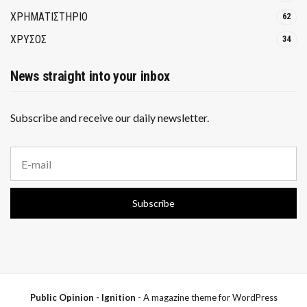
ΧΡΗΜΑΤΙΣΤΗΡΙΟ
62
ΧΡΥΣΟΣ
34
News straight into your inbox
Subscribe and receive our daily newsletter.
E
m
a
i
Subscribe
l
a
d
d
r
e
s
s
Public Opinion - Ignition
- A magazine theme for WordPress