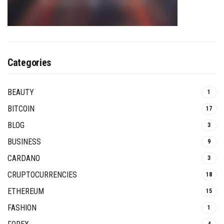
Categories
BEAUTY
1
BITCOIN
17
BLOG
3
BUSINESS
9
CARDANO
3
CRUPTOCURRENCIES
18
ETHEREUM
15
FASHION
1
4