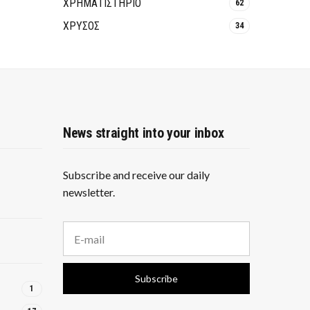
ΧΡΗΜΑΤΙΣΤΗΡΙΟ
62
ΧΡΥΣΟΣ
34
News straight into your inbox
Subscribe and receive our daily
newsletter.
E
m
a
i
Subscribe
l
1
a
d