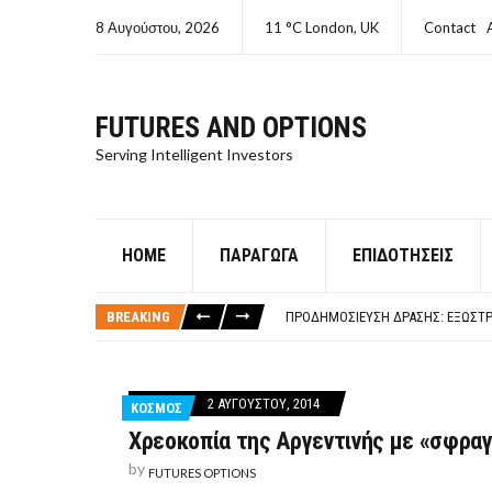
8 Αυγούστου, 2026
11 °C London, UK
Contact
FUTURES AND OPTIONS
Serving Intelligent Investors
HOME
ΠΑΡΆΓΩΓΑ
ΕΠΙΔΟΤΉΣΕΙΣ
ΤΙ ΕΊΝΑΙ ΧΡΉΜΑ ΚΕΦΑΛΑΙΟ 8Ο ΑΡΧ
ΤΑΜΕΊΟ ΜΙΚΡΟΠΙΣΤΏΣΕΩΝ ΣΥΧΝΈΣ
BREAKING
ΠΡΟΔΗΜΟΣΊΕΥΣΗ ΔΡΆΣΗΣ: ΕΞΩΣΤΡ
ΤΑΜΕΊΟ ΜΙΚΡΟΠΙΣΤΏΣΕΩΝ
ΤΙ ΕΊΝΑΙ Ο ΣΤΡΕΠΤΌΚΟΚΚΟΣ
ΤΙ ΕΊΝΑΙ ΧΡΉΜΑ ΚΕΦΑΛΑΙΟ 8Ο ΑΡΧ
2 ΑΥΓΟΎΣΤΟΥ, 2014
ΚΟΣΜΟΣ
ΤΑΜΕΊΟ ΜΙΚΡΟΠΙΣΤΏΣΕΩΝ ΣΥΧΝΈΣ
Χρεοκοπία της Αργεντινής με «σφραγ
by
FUTURES OPTIONS