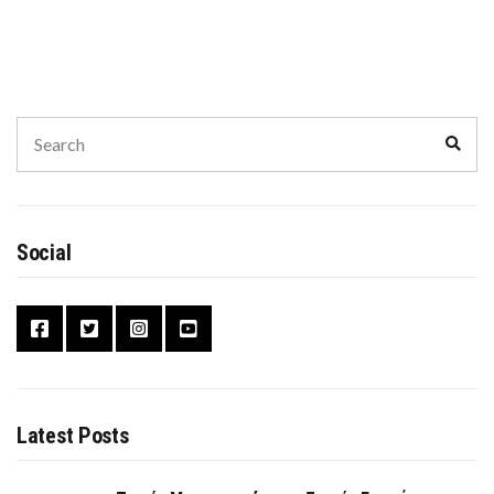
Search
Sear
for:
Social
Latest Posts