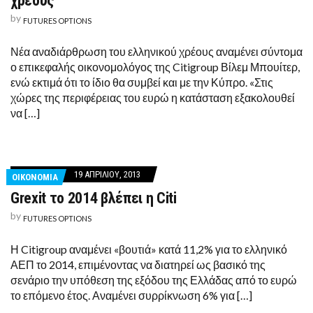
χρέους
by
FUTURES OPTIONS
Νέα αναδιάρθρωση του ελληνικού χρέους αναμένει σύντομα
ο επικεφαλής οικονομολόγος της Citigroup Βίλεμ Μπουίτερ,
ενώ εκτιμά ότι το ίδιο θα συμβεί και με την Κύπρο. «Στις
χώρες της περιφέρειας του ευρώ η κατάσταση εξακολουθεί
να […]
19 ΑΠΡΙΛΊΟΥ, 2013
ΟΙΚΟΝΟΜΙΑ
Grexit το 2014 βλέπει η Citi
by
FUTURES OPTIONS
Η Citigroup αναμένει «βουτιά» κατά 11,2% για το ελληνικό
ΑΕΠ το 2014, επιμένοντας να διατηρεί ως βασικό της
σενάριο την υπόθεση της εξόδου της Ελλάδας από το ευρώ
το επόμενο έτος. Αναμένει συρρίκνωση 6% για […]