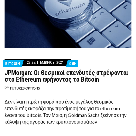
23 ΣΕΠΤΕΜΒΡΊΟΥ, 2021
COMMENTS
BITCOIN
0
ON
JPMorgan: Οι Θεσμικοί επενδυτές στρέφονται
JPMORGAN:
ΟΙ
στο Ethereum αφήνοντας το Bitcoin
ΘΕΣΜΙΚΟΊ
ΕΠΕΝΔΥΤΈΣ
by
FUTURES OPTIONS
ΣΤΡΈΦΟΝΤΑΙ
ΣΤΟ
ETHEREUM
Δεν είναι η πρώτη φορά που ένας μεγάλος θεσμικός
ΑΦΉΝΟΝΤΑΣ
επενδυτής εκφράζει την προτίμησή του για το ethereum
ΤΟ
BITCOIN
έναντι του bitcoin. Τον Μάιο, η Goldman Sachs ξεκίνησε την
κάλυψη της αγοράς των κρυπτονομισμάτων