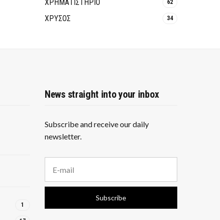
ΧΡΗΜΑΤΙΣΤΗΡΙΟ
62
ΧΡΥΣΟΣ
34
News straight into your inbox
Subscribe and receive our daily
newsletter.
E
m
a
i
Subscribe
l
1
a
d