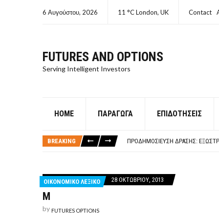
6 Αυγούστου, 2026
11 °C London, UK
Contact
FUTURES AND OPTIONS
Serving Intelligent Investors
HOME
ΠΑΡΆΓΩΓΑ
ΕΠΙΔΟΤΉΣΕΙΣ
ΤΙ ΕΊΝΑΙ ΧΡΉΜΑ ΚΕΦΑΛΑΙΟ 8Ο ΑΡΧ
ΤΑΜΕΊΟ ΜΙΚΡΟΠΙΣΤΏΣΕΩΝ ΣΥΧΝΈΣ
BREAKING
ΠΡΟΔΗΜΟΣΊΕΥΣΗ ΔΡΆΣΗΣ: ΕΞΩΣΤΡ
ΤΑΜΕΊΟ ΜΙΚΡΟΠΙΣΤΏΣΕΩΝ
ΤΙ ΕΊΝΑΙ Ο ΣΤΡΕΠΤΌΚΟΚΚΟΣ
ΤΙ ΕΊΝΑΙ ΧΡΉΜΑ ΚΕΦΑΛΑΙΟ 8Ο ΑΡΧ
28 ΟΚΤΩΒΡΊΟΥ, 2013
ΟΙΚΟΝΟΜΙΚΟ ΛΕΞΙΚΟ
ΤΑΜΕΊΟ ΜΙΚΡΟΠΙΣΤΏΣΕΩΝ ΣΥΧΝΈΣ
Μ
by
FUTURES OPTIONS