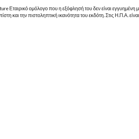
αιρικό ομόλογο που η εξόφλησή του δεν είναι εγγυημένη μ
πίστη και την πιστοληπτική ικανότητα του εκδότη. Στις Η.Π.Α. είνα