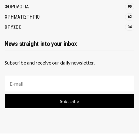
ΦΟΡΟΛΟΓΙΑ
90
ΧΡΗΜΑΤΙΣΤΗΡΙΟ
62
ΧΡΥΣΟΣ
34
News straight into your inbox
Subscribe and receive our daily newsletter.
E
m
a
i
Subscribe
l
a
d
d
r
e
s