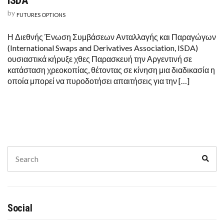
ISDA
by
FUTURES OPTIONS
Η Διεθνής Ένωση Συμβάσεων Ανταλλαγής και Παραγώγων
(International Swaps and Derivatives Association, ISDA)
ουσιαστικά κήρυξε χθες Παρασκευή την Αργεντινή σε
κατάσταση χρεοκοπίας, θέτοντας σε κίνηση μια διαδικασία η
οποία μπορεί να πυροδοτήσει απαιτήσεις για την […]
Search
Sear
for:
Social