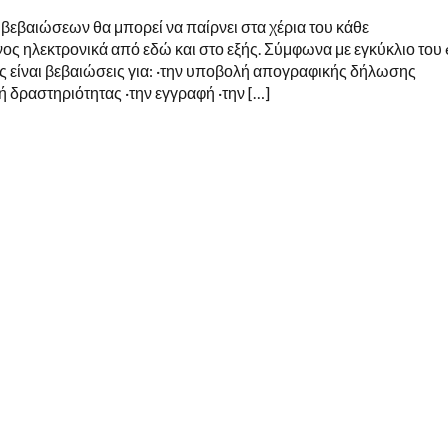
ΒΕΒΑΙΏΣΕΙΣ
 βεβαιώσεων θα μπορεί να παίρνει στα χέρια του κάθε
ΑΠΌ
ΤΑ
ος ηλεκτρονικά από εδώ και στο εξής. Σύμφωνα με εγκύκλιο του 
ΤΑΜΕΊΑ
 είναι βεβαιώσεις για: ·την υποβολή απογραφικής δήλωσης
ή δραστηριότητας ·την εγγραφή ·την […]