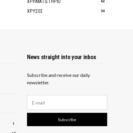
ΧΡΗΜΑΤΙΣΤΗΡΙΟ
62
ΧΡΥΣΟΣ
34
News straight into your inbox
Subscribe and receive our daily
newsletter.
E
m
a
i
Subscribe
l
1
a
d