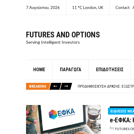
7 Αυγούστου, 2026
11 °C London, UK
Contact
FUTURES AND OPTIONS
Serving Intelligent Investors
HOME
ΠΑΡΆΓΩΓΑ
ΕΠΙΔΟΤΉΣΕΙΣ
ΤΙ ΕΊΝΑΙ ΧΡΉΜΑ ΚΕΦΑΛΑΙΟ 8Ο ΑΡΧ
ΤΑΜΕΊΟ ΜΙΚΡΟΠΙΣΤΏΣΕΩΝ ΣΥΧΝΈΣ
BREAKING
ΠΡΟΔΗΜΟΣΊΕΥΣΗ ΔΡΆΣΗΣ: ΕΞΩΣΤΡ
ΤΑΜΕΊΟ ΜΙΚΡΟΠΙΣΤΏΣΕΩΝ
ΤΙ ΕΊΝΑΙ Ο ΣΤΡΕΠΤΌΚΟΚΚΟΣ
ΤΙ ΕΊΝΑΙ ΧΡΉΜΑ ΚΕΦΑΛΑΙΟ 8Ο ΑΡΧ
ΕΙΔΗΣΕΙΣ ΝΕ
ΤΑΜΕΊΟ ΜΙΚΡΟΠΙΣΤΏΣΕΩΝ ΣΥΧΝΈΣ
e-EΦΚΑ: 
by
FUTURES O