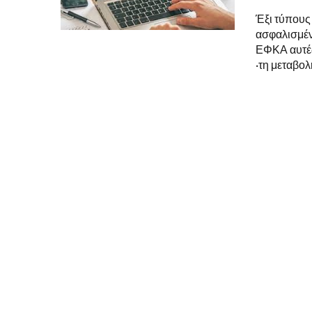
Έξι τύπους
ασφαλισμέν
ΕΦΚΑ αυτές
·τη μεταβολ