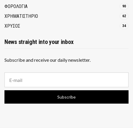
ΦΟΡΟΛΟΓΙΑ
90
ΧΡΗΜΑΤΙΣΤΗΡΙΟ
62
ΧΡΥΣΟΣ
34
News straight into your inbox
Subscribe and receive our daily newsletter.
E
m
a
i
Subscribe
l
a
d
d
r
e
s