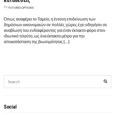
καταθέσεις
by
FUTURES OPTIONS
Όπως αναφέρει το Ταμείο, η έντονη επιδείνωση των
δημόσιων οικονομικών σε πολλές χώρες έχει οδηγήσει σε
αναβίωση του ενδιαφέροντος για έναν έκτακτο φόρο στον
ιδιωτικό πλούτο, ως ένα έκτακτο μέτρο για την
αποκατάσταση της βιωσιμότητας […]
Search
Sear
for:
Social