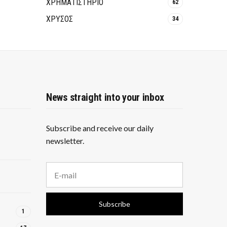
ΧΡΗΜΑΤΙΣΤΗΡΙΟ
62
ΧΡΥΣΟΣ
34
News straight into your inbox
Subscribe and receive our daily
newsletter.
E
m
a
i
Subscribe
l
1
a
d