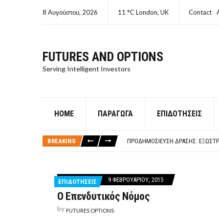
8 Αυγούστου, 2026
11 °C London, UK
Contact
FUTURES AND OPTIONS
Serving Intelligent Investors
HOME
ΠΑΡΆΓΩΓΑ
ΕΠΙΔΟΤΉΣΕΙΣ
ΤΙ ΕΊΝΑΙ ΧΡΉΜΑ ΚΕΦΑΛΑΙΟ 8Ο ΑΡΧ
ΤΑΜΕΊΟ ΜΙΚΡΟΠΙΣΤΏΣΕΩΝ ΣΥΧΝΈΣ
BREAKING
ΠΡΟΔΗΜΟΣΊΕΥΣΗ ΔΡΆΣΗΣ: ΕΞΩΣΤΡ
ΤΑΜΕΊΟ ΜΙΚΡΟΠΙΣΤΏΣΕΩΝ
ΤΙ ΕΊΝΑΙ Ο ΣΤΡΕΠΤΌΚΟΚΚΟΣ
ΤΙ ΕΊΝΑΙ ΧΡΉΜΑ ΚΕΦΑΛΑΙΟ 8Ο ΑΡΧ
9 ΦΕΒΡΟΥΑΡΊΟΥ, 2015
ΕΠΙΔΟΤΗΣΕΙΣ
ΤΑΜΕΊΟ ΜΙΚΡΟΠΙΣΤΏΣΕΩΝ ΣΥΧΝΈΣ
Ο Επενδυτικός Νόμος
by
FUTURES OPTIONS