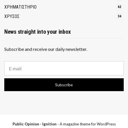
ΧΡΗΜΑΤΙΣΤΗΡΙΟ
62
ΧΡΥΣΟΣ
34
News straight into your inbox
Subscribe and receive our daily newsletter.
E
m
a
i
Subscribe
l
a
d
d
r
e
s
s
Public Opinion - Ignition
- A magazine theme for WordPress