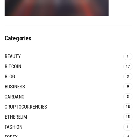
Categories
BEAUTY
1
BITCOIN
17
BLOG
3
BUSINESS
9
CARDANO
3
CRUPTOCURRENCIES
18
ETHEREUM
15
FASHION
1
4