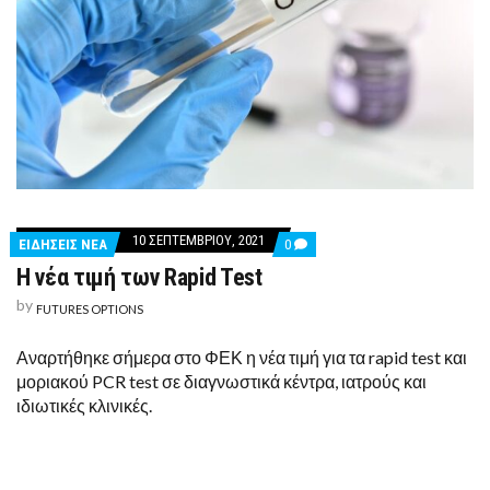
10 ΣΕΠΤΕΜΒΡΊΟΥ, 2021
COMMENTS
ΕΙΔΗΣΕΙΣ ΝΕΑ
0
ON
Η νέα τιμή των Rapid Test
Η
ΝΈΑ
by
ΤΙΜΉ
FUTURES OPTIONS
ΤΩΝ
RAPID
Αναρτήθηκε σήμερα στο ΦΕΚ η νέα τιμή για τα rapid test και
TEST
μοριακού PCR test σε διαγνωστικά κέντρα, ιατρούς και
ιδιωτικές κλινικές.