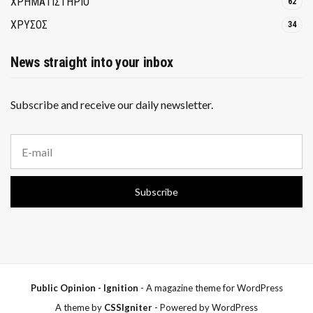
ΧΡΗΜΑΤΙΣΤΗΡΙΟ
62
ΧΡΥΣΟΣ
34
News straight into your inbox
Subscribe and receive our daily newsletter.
E
m
a
i
Subscribe
l
a
d
d
r
e
s
s
Public Opinion - Ignition
- A magazine theme for WordPress
:
A theme by
CSSIgniter
- Powered by WordPress