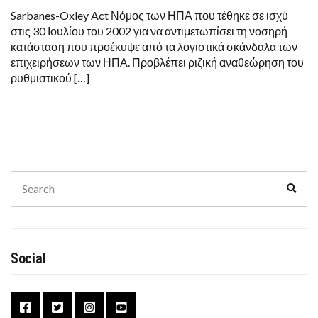
Sarbanes-Oxley Act Νόμος των ΗΠΑ που τέθηκε σε ισχύ
στις 30 Ιουλίου του 2002 για να αντιμετωπίσει τη νοσηρή
κατάσταση που προέκυψε από τα λογιστικά σκάνδαλα των
επιχειρήσεων των ΗΠΑ. Προβλέπει ριζική αναθεώρηση του
ρυθμιστικού […]
Search
Sear
for:
Social