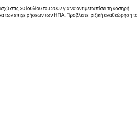
χύ στις 30 Ιουλίου του 2002 για να αντιμετωπίσει τη νοσηρή
λα των επιχειρήσεων των ΗΠΑ. Προβλέπει ριζική αναθεώρηση τ