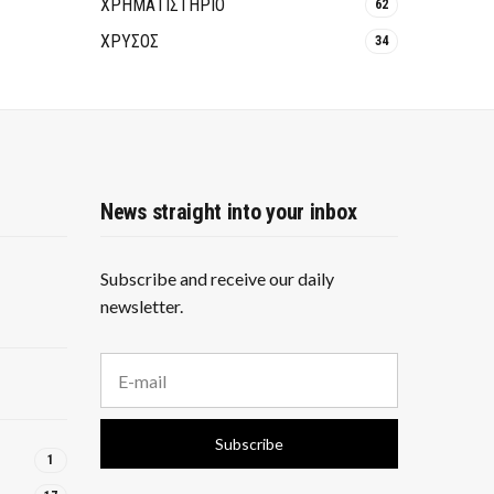
ΧΡΗΜΑΤΙΣΤΗΡΙΟ
62
ΧΡΥΣΟΣ
34
News straight into your inbox
Subscribe and receive our daily
newsletter.
E
m
a
i
Subscribe
l
1
a
d