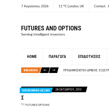
7 Αυγούστου, 2026
11 °C London, UK
Contact
FUTURES AND OPTIONS
Serving Intelligent Investors
HOME
ΠΑΡΆΓΩΓΑ
ΕΠΙΔΟΤΉΣΕΙΣ
ΤΙ ΕΊΝΑΙ ΧΡΉΜΑ ΚΕΦΑΛΑΙΟ 8Ο ΑΡΧ
ΤΑΜΕΊΟ ΜΙΚΡΟΠΙΣΤΏΣΕΩΝ ΣΥΧΝΈΣ
BREAKING
ΠΡΟΔΗΜΟΣΊΕΥΣΗ ΔΡΆΣΗΣ: ΕΞΩΣΤΡ
ΤΑΜΕΊΟ ΜΙΚΡΟΠΙΣΤΏΣΕΩΝ
ΤΙ ΕΊΝΑΙ Ο ΣΤΡΕΠΤΌΚΟΚΚΟΣ
ΤΙ ΕΊΝΑΙ ΧΡΉΜΑ ΚΕΦΑΛΑΙΟ 8Ο ΑΡΧ
28 ΟΚΤΩΒΡΊΟΥ, 2013
ΟΙΚΟΝΟΜΙΚΟ ΛΕΞΙΚΟ
ΤΑΜΕΊΟ ΜΙΚΡΟΠΙΣΤΏΣΕΩΝ ΣΥΧΝΈΣ
Σ
by
FUTURES OPTIONS