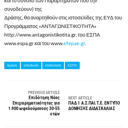
και το σύνολο των Παραρτημάτων που την
συνοδεύουν) της
Δράσης, θα αναρτηθούν στις ιστοσελίδες της ΕΥΔ του
Προγράμματος «ΑΝΤΑΓΩΝΙΣΤΙΚΟΤΗΤΑ»
http://www.antagonistikotita.gr, του ΕΣΠΑ
www.espa.gr και του www.
efepae.gr
.
δράση
επένδυση
επιδοτηση
ΕΣΠΑ
PREVIOUS ARTICLE
Επιδότηση Νέας
NEXT ARTICLE
Επιχειρηματικότητας για
ΠΑΔ 1 Α.Σ.ΠΑΙ.Τ.Ε. ΕΝΤΥΠΟ
1.900 ωφελούμενους 30-55
ΔΟΜΗΣΗΣ ΔΙΔΑΣΚΑΛΙΑΣ
ετών