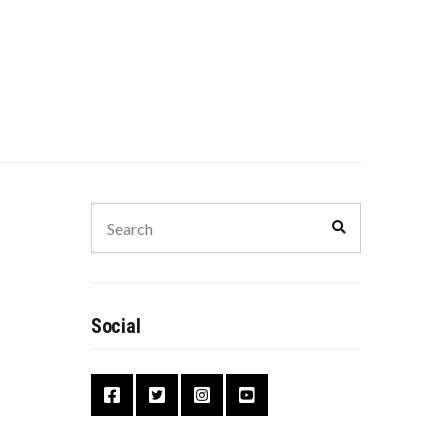
Search
Search
for:
Social