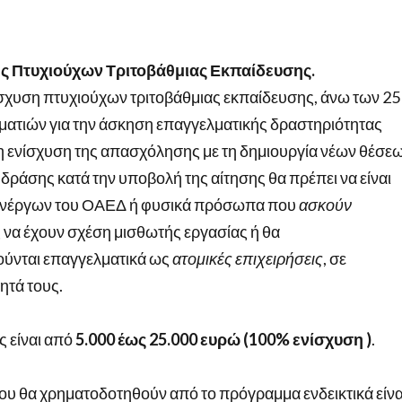
 Πτυχιούχων Τριτοβάθμιας Εκπαίδευσης.
ίσχυση πτυχιούχων τριτοβάθμιας εκπαίδευσης, άνω των 25
ματιών για την άσκηση επαγγελματικής δραστηριότητας
ι η ενίσχυση της απασχόλησης με τη δημιουργία νέων θέσε
ς δράσης κατά την υποβολή της αίτησης θα πρέπει να είναι
ανέργων του ΟΑΕΔ ή φυσικά πρόσωπα που
ασκούν
ς να έχουν σχέση μισθωτής εργασίας ή θα
ούνται επαγγελματικά ως
ατομικές επιχειρήσεις
, σε
ητά τους.
 είναι από
5.000 έως 25.000 ευρώ
(100% ενίσχυση )
.
ου θα χρηματοδοτηθούν από το πρόγραμμα ενδεικτικά είνα