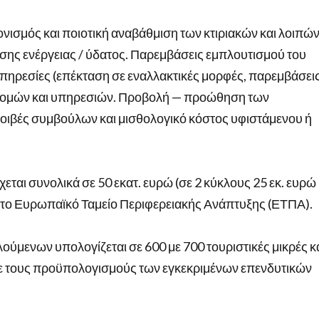
ρονισμός και ποιοτική αναβάθμιση των κτιριακών και λοιπώ
ης ενέργειας / ύδατος. Παρεμβάσεις εμπλουτισμού του
πηρεσίες (επέκταση σε εναλλακτικές μορφές, παρεμβάσει
οδομών και υπηρεσιών. Προβολή — προώθηση των
μοιβές συμβούλων και μισθολογικό κόστος υφιστάμενου ή
ται συνολικά σε 50 εκατ. ευρώ (σε 2 κύκλους 25 εκ. ευρώ
το Ευρωπαϊκό Ταμείο Περιφερειακής Ανάπτυξης (ΕΤΠΑ).
ούμενων υπολογίζεται σε 600 με 700 τουριστικές μικρές κ
 με τους προϋπολογισμούς των εγκεκριμένων επενδυτικών