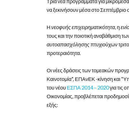
Τρία νέα προγράμματα για μικρομεσα
να ξεκινήσουν μέσα στο Σεπτέμβριο 
Η
νεοφυής επιχειρηματικότητα
, η
ενί
τους και την ποιοτική αναβάθμιση τ
αυτοαπασχόλησης
πτυχιούχων τριτοβ
προτεραιότητα.
Οι νέες δράσεις των τομεακών προγρ
Καινοτομία”, ΕΠΑνΕΚ -κίνηση και “
του νέου
ΕΣΠΑ 2014 – 2020
για τις 
Οικονομίας, προβλέπεται προδημοσίε
εξής: