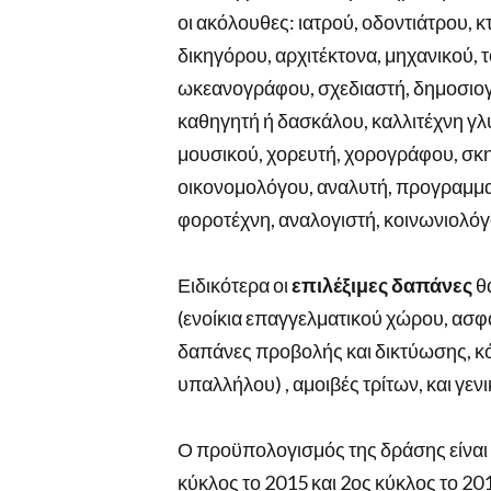
οι ακόλουθες: ιατρού, οδοντιάτρου, 
δικηγόρου, αρχιτέκτονα, μηχανικού,
ωκεανογράφου, σχεδιαστή, δημοσιογ
καθηγητή ή δασκάλου, καλλιτέχνη γ
μουσικού, χορευτή, χορογράφου, σκ
οικονομολόγου, αναλυτή, προγραμματ
φοροτέχνη, αναλογιστή, κοινωνιολόγο
Ειδικότερα οι
επιλέξιμες δαπάνες
θα
(ενοίκια επαγγελματικού χώρου, ασφ
δαπάνες προβολής και δικτύωσης, 
υπαλλήλου) , αμοιβές τρίτων, και γεν
Ο προϋπολογισμός της δράσης είναι 5
κύκλος το 2015 και 2ος κύκλος το 