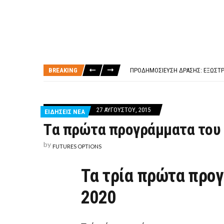
ΤΙ ΕΊΝΑΙ ΧΡΉΜΑ ΚΕΦΑΛΑΙΟ 8Ο ΑΡΧ
ΤΑΜΕΊΟ ΜΙΚΡΟΠΙΣΤΏΣΕΩΝ ΣΥΧΝΈΣ
BREAKING
ΠΡΟΔΗΜΟΣΊΕΥΣΗ ΔΡΆΣΗΣ: ΕΞΩΣΤΡ
ΤΑΜΕΊΟ ΜΙΚΡΟΠΙΣΤΏΣΕΩΝ
ΤΙ ΕΊΝΑΙ Ο ΣΤΡΕΠΤΌΚΟΚΚΟΣ
ΤΙ ΕΊΝΑΙ ΧΡΉΜΑ ΚΕΦΑΛΑΙΟ 8Ο ΑΡΧ
27 ΑΥΓΟΎΣΤΟΥ, 2015
ΕΙΔΗΣΕΙΣ ΝΕΑ
ΤΑΜΕΊΟ ΜΙΚΡΟΠΙΣΤΏΣΕΩΝ ΣΥΧΝΈΣ
Tα πρώτα προγράμματα του
by
FUTURES OPTIONS
Tα τρία πρώτα προγ
2020