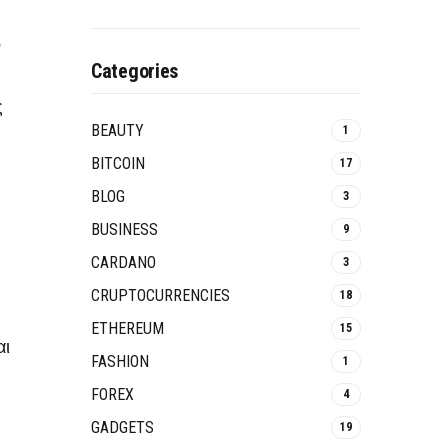
ν
Categories
ς
BEAUTY
1
BITCOIN
17
BLOG
3
BUSINESS
9
CARDANO
3
CRUPTOCURRENCIES
18
ETHEREUM
15
αι
FASHION
1
FOREX
4
GADGETS
19