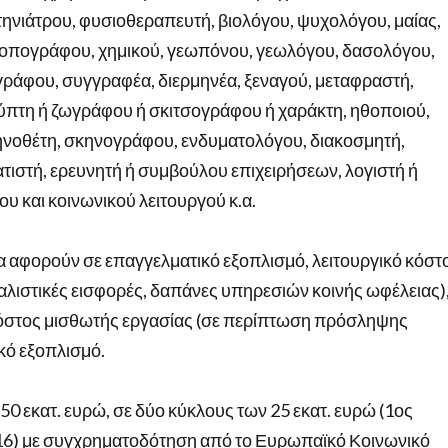
κτηνιάτρου, φυσιοθεραπευτή, βιολόγου, ψυχολόγου, μαίας,
 τοπογράφου, χημικού, γεωπόνου, γεωλόγου, δασολόγου,
ράφου, συγγραφέα, διερμηνέα, ξεναγού, μεταφραστή,
λύπτη ή ζωγράφου ή σκιτσογράφου ή χαράκτη, ηθοποιού,
ηνοθέτη, σκηνογράφου, ενδυματολόγου, διακοσμητή,
ιστή, ερευνητή ή συμβούλου επιχειρήσεων, λογιστή ή
υ και κοινωνικού λειτουργού κ.α.
 αφορούν σε επαγγελματικό εξοπλισμό, λειτουργικό κόστ
αλιστικές εισφορές, δαπάνες υπηρεσιών κοινής ωφέλειας)
κόστος μισθωτής εργασίας (σε περίπτωση πρόσληψης
ικό εξοπλισμό.
0 εκατ. ευρώ, σε δύο κύκλους των 25 εκατ. ευρώ (1ος
2016) με συγχρηματοδότηση από το Ευρωπαϊκό Κοινωνικό