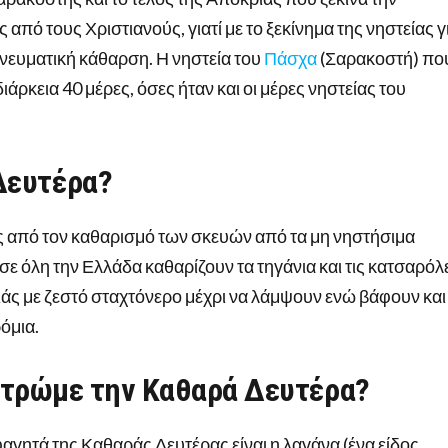
από τους Χριστιανούς, γιατί με το ξεκίνημα της νηστείας γ
πνευματική κάθαρση. Η νηστεία του
Πάσχα
(Σαρακοστή) πο
ιάρκεια 40 μέρες, όσες ήταν και οι μέρες νηστείας του
 Δευτέρα?
ς από τον καθαρισμό των σκευών από τα μη νηστήσιμα
σε όλη την Ελλάδα καθαρίζουν τα τηγάνια και τις κατσαρόλ
ριάς με ζεστό σταχτόνερο μέχρι να λάμψουν ενώ βάφουν και
όμια.
 τρώμε την Καθαρά Δευτέρα?
φαγητά της Καθαράς Δευτέρας είναι η λαγάνα (ένα είδος