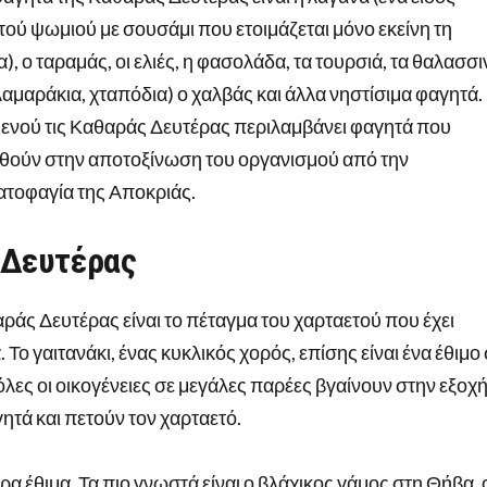
τού ψωμιού με σουσάμι που ετοιμάζεται μόνο εκείνη τη
), ο ταραμάς, οι ελιές, η φασολάδα, τα τουρσιά, τα θαλασσι
λαμαράκια, χταπόδια) ο χαλβάς και άλλα νηστίσιμα φαγητά.
μενού τις Καθαράς Δευτέρας περιλαμβάνει φαγητά που
θούν στην αποτοξίνωση του οργανισμού από την
ατοφαγία της Αποκριάς.
 Δευτέρας
αράς Δευτέρας είναι το πέταγμα του χαρταετού που έχει
Το γαιτανάκι, ένας κυκλικός χορός, επίσης είναι ένα έθιμο
όλες οι οικογένειες σε μεγάλες παρέες βγαίνουν στην εξοχή
ητά και πετούν τον χαρταετό.
τερα έθιμα. Τα πιο γνωστά είναι ο βλάχικος γάμος στη Θήβα, 