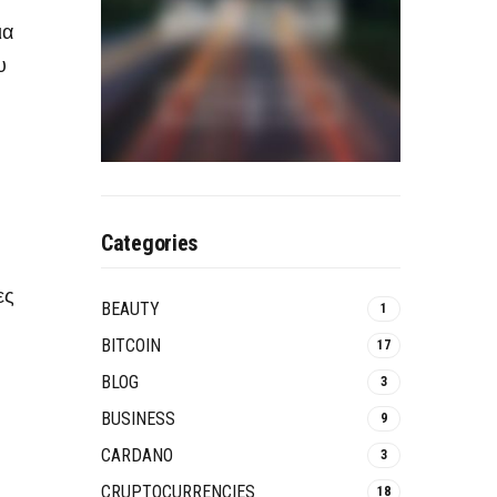
ια
υ
Categories
ες
BEAUTY
1
BITCOIN
17
BLOG
3
BUSINESS
9
CARDANO
3
CRUPTOCURRENCIES
18