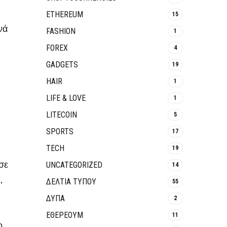
ETHEREUM
15
νά
FASHION
1
FOREX
4
GADGETS
19
HAIR
1
LIFE & LOVE
1
LITECOIN
5
SPORTS
17
TECH
19
 σε
UNCATEGORIZED
14
,
ΔΕΛΤΙΑ ΤΥΠΟΥ
55
ΔΥΠΑ
2
ΕΘΈΡΕΟΥΜ
11
ο