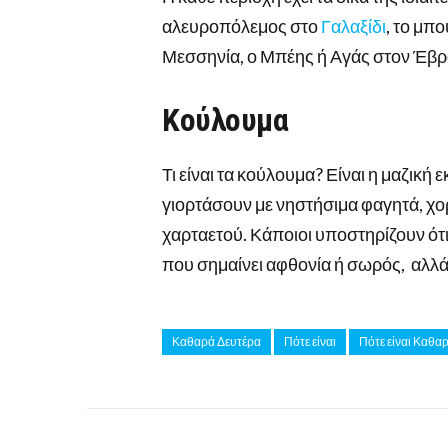
αλευροπόλεμος στο
Γαλαξίδι
, το μπ
Μεσσηνία, ο Μπέης ή Αγάς στον Έβρ
Κούλουμα
Τι είναι τα κούλουμα? Είναι η μαζικ
γιορτάσουν με νηστήσιμα φαγητά, χο
χαρταετού. Κάποιοι υποστηρίζουν ότι
που σημαίνει αφθονία ή σωρός, αλλά 
Καθαρά Δευτέρα
Πότε είναι
Πότε είναι Καθα