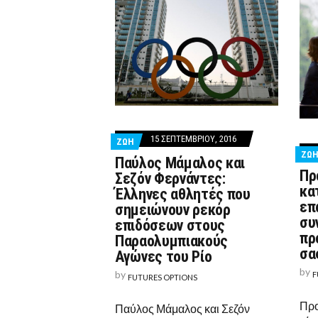
15 ΣΕΠΤΕΜΒΡΊΟΥ, 2016
ΖΩΗ
ΖΩ
Παύλος Μάμαλος και
Πρ
Σεζόν Φερνάντες:
κα
Έλληνες αθλητές που
επ
σημειώνουν ρεκόρ
συ
επιδόσεων στους
πρ
Παραολυμπιακούς
σα
Αγώνες του Ρίο
by
by
F
FUTURES OPTIONS
Προ
Παύλος Μάμαλος και Σεζόν