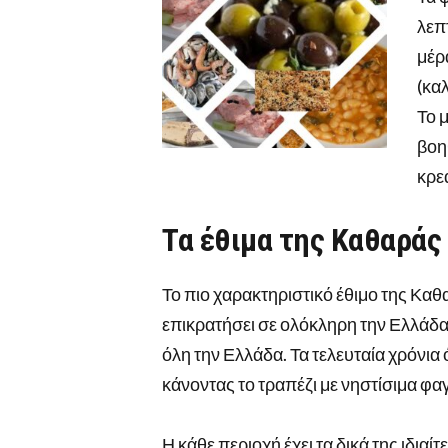
λεπ
μέρα
(κα
Το 
βοη
κρε
Τα έθιμα της Καθαράς
Το πιο χαρακτηριστικό έθιμο της Καθ
επικρατήσει σε ολόκληρη την Ελλάδα. 
όλη την Ελλάδα. Τα τελευταία χρόνια 
κάνοντας το τραπέζι με νηστίσιμα φαγ
Η κάθε περιοχή έχει τα δικά της ιδιαί