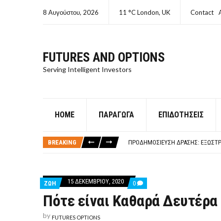
8 Αυγούστου, 2026
11 °C London, UK
Contact
FUTURES AND OPTIONS
Serving Intelligent Investors
HOME
ΠΑΡΆΓΩΓΑ
ΕΠΙΔΟΤΉΣΕΙΣ
ΤΙ ΕΊΝΑΙ ΧΡΉΜΑ ΚΕΦΑΛΑΙΟ 8Ο ΑΡΧ
ΤΑΜΕΊΟ ΜΙΚΡΟΠΙΣΤΏΣΕΩΝ ΣΥΧΝΈΣ
BREAKING
ΠΡΟΔΗΜΟΣΊΕΥΣΗ ΔΡΆΣΗΣ: ΕΞΩΣΤΡ
ΤΑΜΕΊΟ ΜΙΚΡΟΠΙΣΤΏΣΕΩΝ
ΤΙ ΕΊΝΑΙ Ο ΣΤΡΕΠΤΌΚΟΚΚΟΣ
ΤΙ ΕΊΝΑΙ ΧΡΉΜΑ ΚΕΦΑΛΑΙΟ 8Ο ΑΡΧ
15 ΔΕΚΕΜΒΡΊΟΥ, 2020
COMMENTS
ΖΩΗ
0
ΤΑΜΕΊΟ ΜΙΚΡΟΠΙΣΤΏΣΕΩΝ ΣΥΧΝΈΣ
ON
Πότε είναι Καθαρά Δευτέρα
ΠΌΤΕ
ΕΊΝΑΙ
ΚΑΘΑΡΆ
by
FUTURES OPTIONS
ΔΕΥΤΈΡΑ