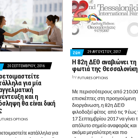
29 ΑΥΓΟΎΣΤΟΥ, 2017
ΖΩΗ
Η 82η ΔΕΘ αναβιώνει τη
20 ΣΕΠΤΕΜΒΡΊΟΥ, 2016
Η
φωτιά της Θεσσαλονίκη
οετοιμαστείτε
by
FUTURES OPTIONS
τάλληλα για μία
αγγελματική
Με περισσότερους από 210.0
νέντευξη και η
επισκέπτες στη προηγούμενη
όσληψη θα είναι δική
διοργάνωση, η 82η ΔΕΘ
ς
φιλοδοξεί φέτος από τις 9 έως 
17 Σεπτεμβρίου 2017 να γίνει 
UTURES OPTIONS
απόλυτο σημείο αναφοράς και
ακόμα μεγαλύτερη και πιο
ετοιμαστείτε κατάλληλα για