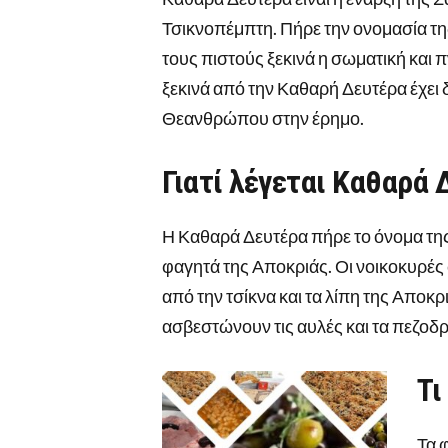
Τσικνοπέμπτη. Πήρε την ονομασία της 
τους πιστούς ξεκινά η σωματική και 
ξεκινά από την Καθαρή Δευτέρα έχει δ
Θεανθρώπου στην έρημο.
Γιατί λέγεται Καθαρά
Η Καθαρά Δευτέρα πήρε το όνομα τη
φαγητά της Αποκριάς. Οι νοικοκυρές 
από την τσίκνα και τα λίπη της Αποκ
ασβεστώνουν τις αυλές και τα πεζοδρ
Τι
Τα 