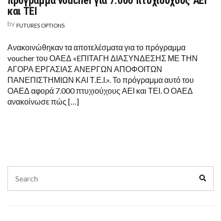
πρόγραμμα voucher για 7.000 πτυχιούχους ΑΕΙ
και ΤΕΙ
by
FUTURES OPTIONS
Ανακοινώθηκαν τα αποτελέσματα για το πρόγραμμα
voucher του ΟΑΕΔ «EΠΙΤΑΓΗ ΔΙΑΣΥΝΔΕΣΗΣ ΜΕ ΤΗΝ
ΑΓΟΡΑ ΕΡΓΑΣΙΑΣ ΑΝΕΡΓΩΝ ΑΠΟΦΟΙΤΩΝ
ΠΑΝΕΠΙΣΤΗΜΙΩΝ ΚΑΙ Τ.Ε.Ι.». Το πρόγραμμα αυτό του
ΟΑΕΔ αφορά 7.000 πτυχιούχους ΑΕΙ και ΤΕΙ. Ο ΟΑΕΔ
ανακοίνωσε πώς […]
Search
Sear
for: