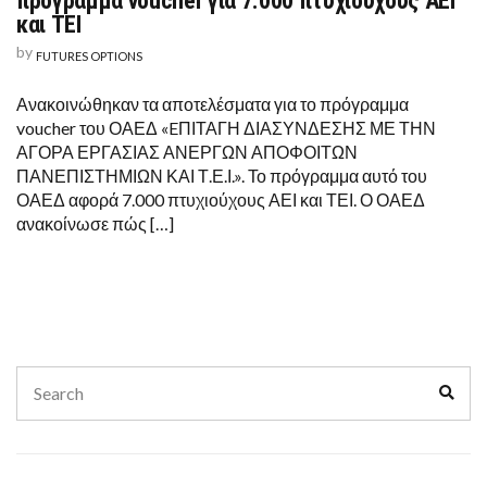
πρόγραμμα voucher για 7.000 πτυχιούχους ΑΕΙ
και ΤΕΙ
by
FUTURES OPTIONS
Ανακοινώθηκαν τα αποτελέσματα για το πρόγραμμα
voucher του ΟΑΕΔ «EΠΙΤΑΓΗ ΔΙΑΣΥΝΔΕΣΗΣ ΜΕ ΤΗΝ
ΑΓΟΡΑ ΕΡΓΑΣΙΑΣ ΑΝΕΡΓΩΝ ΑΠΟΦΟΙΤΩΝ
ΠΑΝΕΠΙΣΤΗΜΙΩΝ ΚΑΙ Τ.Ε.Ι.». Το πρόγραμμα αυτό του
ΟΑΕΔ αφορά 7.000 πτυχιούχους ΑΕΙ και ΤΕΙ. Ο ΟΑΕΔ
ανακοίνωσε πώς […]
Search
Sear
for: