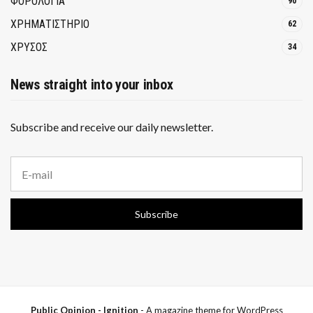
ΦΟΡΟΛΟΓΙΑ
90
ΧΡΗΜΑΤΙΣΤΗΡΙΟ
62
ΧΡΥΣΟΣ
34
News straight into your inbox
Subscribe and receive our daily newsletter.
E
m
a
i
Subscribe
l
a
d
d
r
e
s
s
Public Opinion - Ignition
- A magazine theme for WordPress