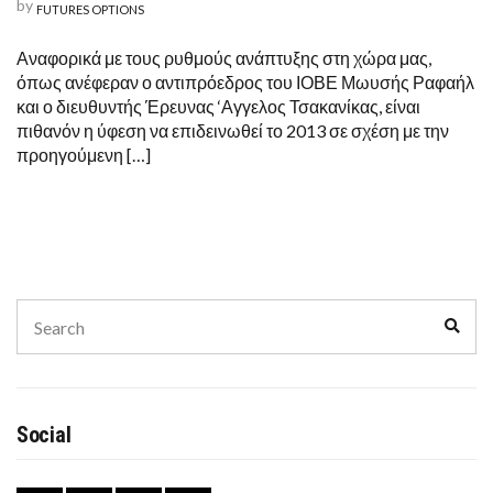
by
FUTURES OPTIONS
Αναφορικά με τους ρυθμούς ανάπτυξης στη χώρα μας,
όπως ανέφεραν ο αντιπρόεδρος του ΙΟΒΕ Μωυσής Ραφαήλ
και ο διευθυντής Έρευνας ‘Αγγελος Τσακανίκας, είναι
πιθανόν η ύφεση να επιδεινωθεί το 2013 σε σχέση με την
προηγούμενη […]
Search
Sear
for:
Social