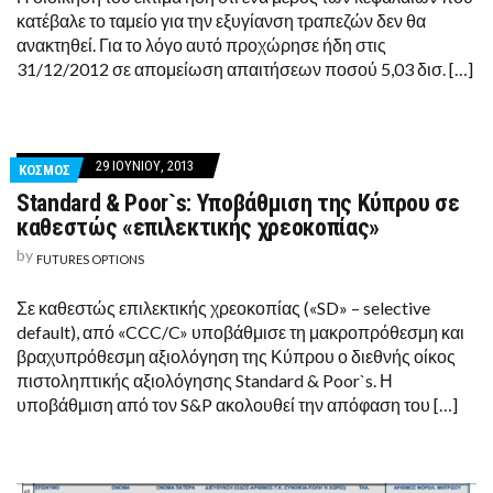
κατέβαλε το ταμείο για την εξυγίανση τραπεζών δεν θα
ανακτηθεί. Για το λόγο αυτό προχώρησε ήδη στις
31/12/2012 σε απομείωση απαιτήσεων ποσού 5,03 δισ. […]
29 ΙΟΥΝΊΟΥ, 2013
ΚΟΣΜΟΣ
Standard & Poor`s: Υποβάθμιση της Κύπρου σε
καθεστώς «επιλεκτικής χρεοκοπίας»
by
FUTURES OPTIONS
Σε καθεστώς επιλεκτικής χρεοκοπίας («SD» – selective
default), από «CCC/C» υποβάθμισε τη μακροπρόθεσμη και
βραχυπρόθεσμη αξιολόγηση της Κύπρου ο διεθνής οίκος
πιστοληπτικής αξιολόγησης Standard & Poor`s. Η
υποβάθμιση από τον S&P ακολουθεί την απόφαση του […]