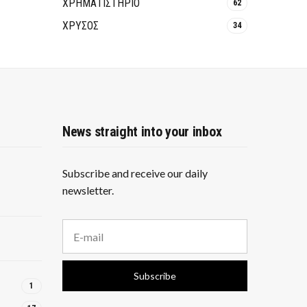
ΧΡΗΜΑΤΙΣΤΗΡΙΟ
62
ΧΡΥΣΟΣ
34
News straight into your inbox
Subscribe and receive our daily
newsletter.
E
m
a
i
Subscribe
l
1
a
d