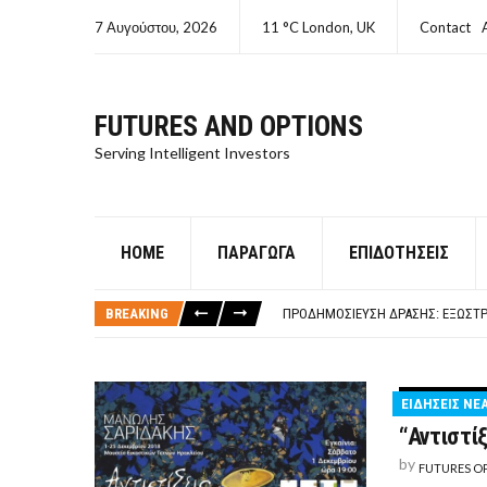
7 Αυγούστου, 2026
11 °C London, UK
Contact
FUTURES AND OPTIONS
Serving Intelligent Investors
HOME
ΠΑΡΆΓΩΓΑ
ΕΠΙΔΟΤΉΣΕΙΣ
ΤΙ ΕΊΝΑΙ ΧΡΉΜΑ ΚΕΦΑΛΑΙΟ 8Ο ΑΡΧ
ΤΑΜΕΊΟ ΜΙΚΡΟΠΙΣΤΏΣΕΩΝ ΣΥΧΝΈΣ
BREAKING
ΠΡΟΔΗΜΟΣΊΕΥΣΗ ΔΡΆΣΗΣ: ΕΞΩΣΤΡ
ΤΑΜΕΊΟ ΜΙΚΡΟΠΙΣΤΏΣΕΩΝ
ΤΙ ΕΊΝΑΙ Ο ΣΤΡΕΠΤΌΚΟΚΚΟΣ
ΤΙ ΕΊΝΑΙ ΧΡΉΜΑ ΚΕΦΑΛΑΙΟ 8Ο ΑΡΧ
ΕΙΔΗΣΕΙΣ ΝΕ
ΤΑΜΕΊΟ ΜΙΚΡΟΠΙΣΤΏΣΕΩΝ ΣΥΧΝΈΣ
“Αντιστί
by
FUTURES O