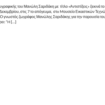
γραφικής του Μανώλη Σαριδάκη με τίτλο «Αντιστίξεις» ξεκινά το
Δεκεμβρίου, στις 7 το απόγευμα, στo Mουσείο Εικαστικών Τεχν
 Ο γνωστός ζωγράφος Μανώλης Σαριδάκης για την παρουσία το
ει: “H […]