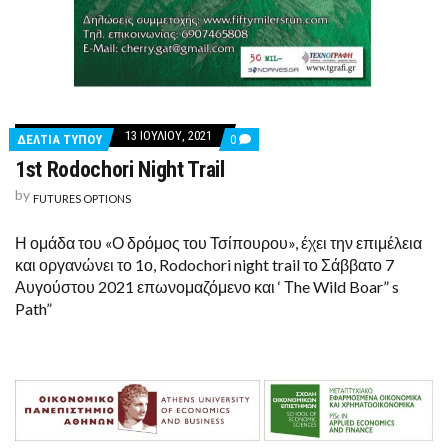
13 ΙΟΥΛΊΟΥ, 2021
COMMENTS
ΔΕΛΤΙΑ ΤΥΠΟΥ
0
ON
1st Rodochori Night Trail
1ST
RODOCHORI
by
NIGHT
FUTURES OPTIONS
TRAIL
Η ομάδα του «Ο δρόμος του Τσίπουρου», έχει την επιμέλεια
και οργανώνει το 1ο, Rodochori night trail το Σάββατο 7
Αυγούστου 2021 επωνομαζόμενο και ‘ Τhe Wild Boar” s
Path”