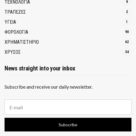
ΤΕΧΝΟΛΟΓΙΑ
9
ΤΡΆΠΕΖΕΣ
2
ΥΓΕΙΑ
1
ΦΟΡΟΛΟΓΙΑ
90
ΧΡΗΜΑΤΙΣΤΗΡΙΟ
62
ΧΡΥΣΟΣ
34
News straight into your inbox
Subscribe and receive our daily newsletter.
E
m
a
i
Subscribe
l
a