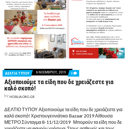
6 ΝΟΕΜΒΡΊΟΥ, 2019
COMMENTS
ΔΕΛΤΙΑ ΤΥΠΟΥ
0
ON
Αξιοποιούμε τα είδη που δε χρειάζεστε για
ΑΞΙΟΠΟΙΟΎΜΕ
ΤΑ
καλό σκοπό!
ΕΊΔΗ
ΠΟΥ
by
NOSILIA.ORG.GR
ΔΕ
ΧΡΕΙΆΖΕΣΤΕ
ΓΙΑ
ΔΕΛΤΙΟ ΤΥΠΟΥ Αξιοποιούμε τα είδη που δε χρειάζεστε για
ΚΑΛΌ
καλό σκοπό! Χριστουγεννιάτικο Bazaar 2019 Αίθουσα
ΣΚΟΠΌ!
ΜΕΤΡΟ Σύνταγμα 8-11/12/2019 Μπορούν τα είδη που δε
χρειάζεστε να φανούν χρήσιμα; Στους ασθενείς και τους