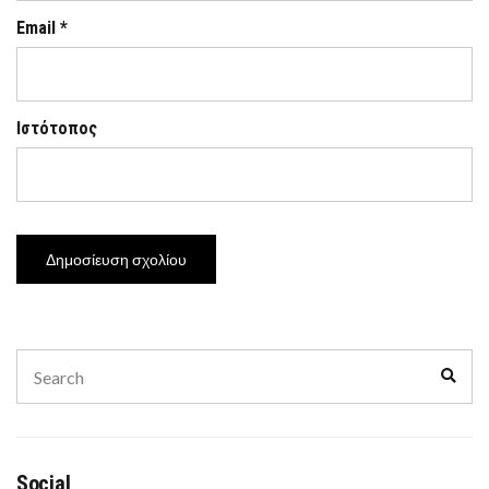
Email
*
Ιστότοπος
Search
Sear
for:
Social