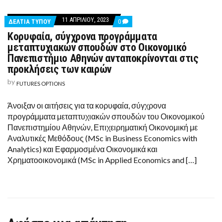
11 ΑΠΡΙΛΊΟΥ, 2023
COMMENTS
ΔΕΛΤΙΑ ΤΥΠΟΥ
0
ON
Κορυφαία, σύγχρονα προγράμματα
ΚΟΡΥΦΑΊΑ,
ΣΎΓΧΡΟΝΑ
μεταπτυχιακών σπουδών στο Οικονομικό
ΠΡΟΓΡΆΜΜΑΤΑ
Πανεπιστήμιο Αθηνών ανταποκρίνονται στις
ΜΕΤΑΠΤΥΧΙΑΚΏΝ
ΣΠΟΥΔΏΝ
προκλήσεις των καιρών
ΣΤΟ
ΟΙΚΟΝΟΜΙΚΌ
by
FUTURES OPTIONS
ΠΑΝΕΠΙΣΤΉΜΙΟ
ΑΘΗΝΏΝ
ΑΝΤΑΠΟΚΡΊΝΟΝΤΑΙ
Άνοιξαν οι αιτήσεις για τα κορυφαία, σύγχρονα
ΣΤΙΣ
προγράμματα μεταπτυχιακών σπουδών του Οικονομικού
ΠΡΟΚΛΉΣΕΙΣ
ΤΩΝ
Πανεπιστημίου Αθηνών, Επιχειρηματική Οικονομική με
ΚΑΙΡΏΝ
Αναλυτικές Μεθόδους (MSc in Business Economics with
Analytics) και Εφαρμοσμένα Οικονομικά και
Χρηματοοικονομικά (MSc in Applied Economics and […]