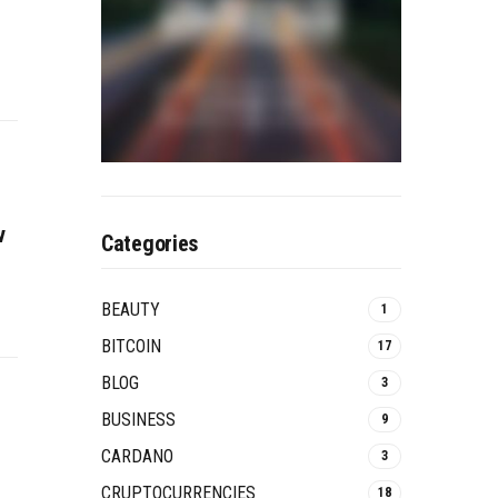
ν
Categories
BEAUTY
1
BITCOIN
17
BLOG
3
BUSINESS
9
CARDANO
3
CRUPTOCURRENCIES
18