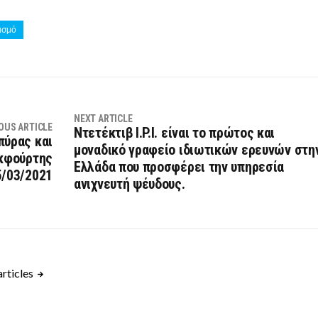
ισμό
NEXT ARTICLE
OUS ARTICLE
Ντετέκτιβ I.P.I. είναι το πρώτος και
πύρας και
μοναδικό γραφείο ιδιωτικών ερευνών στη
κφούρτης
Ελλάδα που προσφέρει την υπηρεσία
5/03/2021
ανιχνευτή ψέυδους.
articles