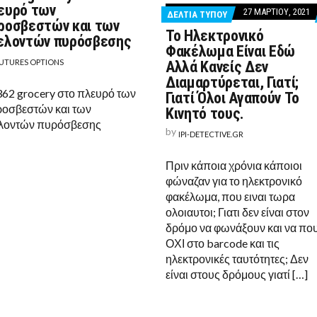
362
ευρό των
27 ΜΑΡΤΊΟΥ, 2021
ΔΕΛΤΙΑ ΤΥΠΟΥ
GROCERY
ροσβεστών και των
ΣΤΟ
TS
Το Ηλεκτρονικό
ΠΛΕΥΡΌ
ελοντών πυρόσβεσης
ΤΩΝ
Φακέλωμα Είναι Εδώ
ΠΥΡΟΣΒΕΣΤΏΝ
UTURES OPTIONS
Αλλά Κανείς Δεν
ΚΑΙ
Διαμαρτύρεται, Γιατί;
ΤΩΝ
ΕΘΕΛΟΝΤΏΝ
362 grocery στο πλευρό των
Γιατί Όλοι Αγαπούν Το
ΠΥΡΌΣΒΕΣΗΣ
οσβεστών και των
Κινητό τους.
ΙΣΤΙΚΉ
ΔΑ
λοντών πυρόσβεσης
by
IPI-DETECTIVE.GR
ΤΕΣ
Πριν κάποια χρόνια κάποιοι
ΈΝΟΥΣ
φώναζαν για το ηλεκτρονικό
φακέλωμα, που ειναι τωρα
ολοιαυτοι; Γιατι δεν είναι στον
δρόμο να φωνάξουν και να πο
ΟΧΙ στο barcode και τις
ηλεκτρονικές ταυτότητες; Δεν
είναι στους δρόμους γιατί […]