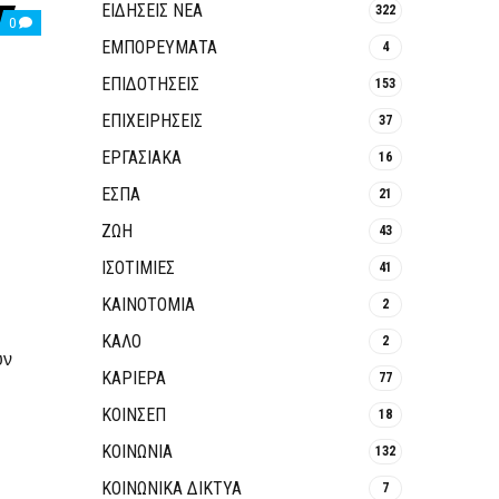
ΕΙΔΗΣΕΙΣ ΝΕΑ
322
COMMENTS
0
ON
ΕΜΠΟΡΕΥΜΑΤΑ
4
ΤΟ
ΗΛΕΚΤΡΟΝΙΚΌ
ΕΠΙΔΟΤΗΣΕΙΣ
153
ΦΑΚΈΛΩΜΑ
ΕΊΝΑΙ
ΕΠΙΧΕΙΡΗΣΕΙΣ
37
ΕΔΏ
ΑΛΛΆ
ΚΑΝΕΊΣ
ΕΡΓΑΣΙΑΚΑ
16
ΔΕΝ
ΔΙΑΜΑΡΤΎΡΕΤΑΙ,
ΕΣΠΑ
21
ΓΙΑΤΊ;
ΓΙΑΤΊ
ΖΩΗ
43
ΌΛΟΙ
ΑΓΑΠΟΎΝ
ΙΣΟΤΙΜΙΕΣ
41
ΤΟ
ΚΙΝΗΤΌ
ΚΑΙΝΟΤΟΜΊΑ
2
ΤΟΥΣ.
ΚΑΛΟ
2
υν
ΚΑΡΙΕΡΑ
77
ΚΟΙΝΣΕΠ
18
ΚΟΙΝΩΝΙΑ
132
ΚΟΙΝΩΝΙΚΆ ΔΊΚΤΥΑ
7