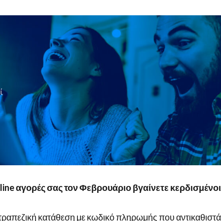
line αγορές σας τον Φεβρουάριο βγαίνετε κερδισμένοι
τραπεζική κατάθεση με κωδικό πληρωμής που αντικαθιστά