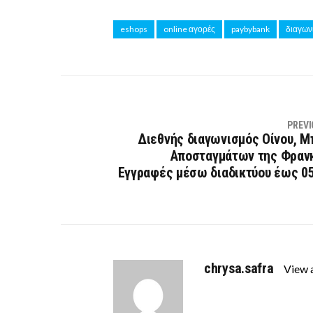
eshops
online αγορές
paybybank
διαγων
PREVI
Διεθνής διαγωνισμός Οίνου, Μ
Αποσταγμάτων της Φραν
Εγγραφές μέσω διαδικτύου έως 0
chrysa.safra
View 