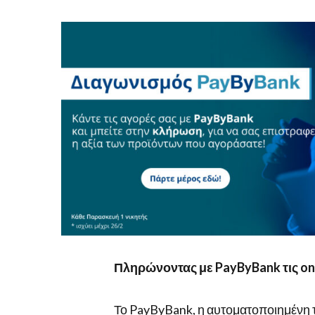
ΚΕΡΔΊΖΕΤΕ!
Πληρώνοντας με
PayByBank τις
on
Το PayByBank, η αυτοματοποιημένη 