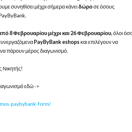
ουμε συνηθίσει μέχρι σήμερα κάνει
δώρο
σε όσους
 PayByBank.
από 8 Φεβρουαρίου μέχρι και 26 Φεβρουαρίου,
όλοι όσο
 συνεργαζόμενα
PayByBank
eshops
και επιλέγουν να
α πάρουν μέρος διαγωνισμό.
ς Νικητής!
ιαγωνισμό εδώ ->
smos-paybybank-form/