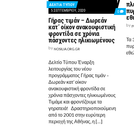
πλ
ΔΕΛΤΙΑ ΤΥΠΟΥ
πυ
5 ΣΕΠΤΕΜΒΡΊΟΥ, 2020
COMMEN
0
ON
εθ
Γήρας τιμάν – Δωρεάν
ΓΉΡΑΣ
ΤΙΜΆΝ
by
κατ’ οίκον ανακουφιστική
F
–
φροντίδα σε χρόνια
ΔΩΡΕΆΝ
ΚΑΤ’
πάσχοντες ηλικιωμένους
Τα 
ΟΊΚΟΝ
πυρ
ΑΝΑΚΟΥΦ
by
NOSILIA.ORG.GR
ΦΡΟΝΤΊ
εθε
ΣΕ
ΧΡΌΝΙΑ
Δελτίο Τύπου Έναρξη
ΠΆΣΧΟΝ
λειτουργίας του νέου
ΗΛΙΚΙΩΜ
προγράμματος Γήρας τιμάν –
Δωρεάν κατ’ οίκον
ανακουφιστική φροντίδα σε
χρόνια πάσχοντες ηλικιωμένους
Τιμάμε και φροντίζουμε τα
γηρατειά! Δραστηριοποιούμενη
από το 2001 στην ευρύτερη
περιοχή της Αθήνας, η […]