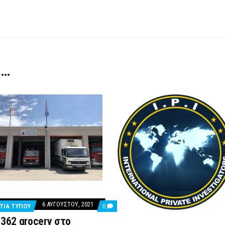
 …
6 ΑΥΓΟΎΣΤΟΥ, 2021
COMMENTS
ΤΙΑ ΤΥΠΟΥ
0
ON
 362 grocery στο
ΤΑ