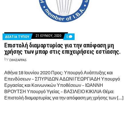
21 ΙΟΥΝΊΟΥ, 2020
COMMENTS
ΔΕΛΤΙΑ ΤΥΠΟΥ
0
ON
Επιστολή διαμαρτυρίας για την απόφαση μη
ΕΠΙΣΤΟΛΉ
ΔΙΑΜΑΡΤΥΡΊΑΣ
χρήσης των μπαρ στις επιχειρήσεις εστίασης.
ΓΙΑ
ΤΗΝ
by
DIMZAPPAS
ΑΠΌΦΑΣΗ
ΜΗ
ΧΡΉΣΗΣ
Αθήνα 18 Ιουνίου 2020 Προς: Υπουργό Ανάπτυξης και
ΤΩΝ
Επενδύσεων – ΣΠΥΡΙΔΩΝ ΑΔΩΝΙ ΓΕΩΡΓΙΑΔΗ Υπουργό
ΜΠΑΡ
ΣΤΙΣ
Εργασίας και Κοινωνικών Υποθέσεων – ΙΩΑΝΝΗ
ΕΠΙΧΕΙΡΉΣΕΙΣ
ΒΡΟΥΤΣΗ Υπουργό Υγείας – ΒΑΣΙΛΕΙΟ ΚΙΚΙΛΙΑ Θέμα:
ΕΣΤΊΑΣΗΣ.
Επιστολή διαμαρτυρίας για την απόφαση μη χρήσης των […]